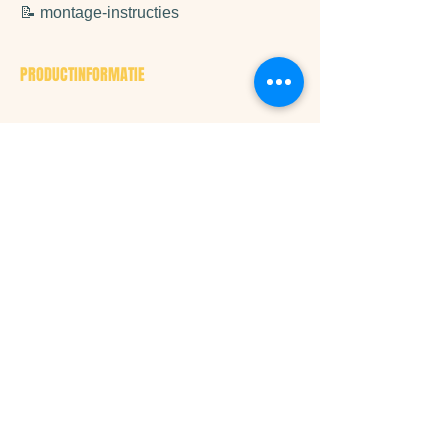
📝 montage-instructies
PRODUCTINFORMATIE
Vanaf 2 jaar
100 natuurlijke grenenhouten
plankjes
Prikkelt de verbeelding
Ideaal geschenk voor je eerste
bouwstappen met KAPLA
DOWNLOADS
Kidywolf
Bavvic
POLICIES
Algemene voorwaarden