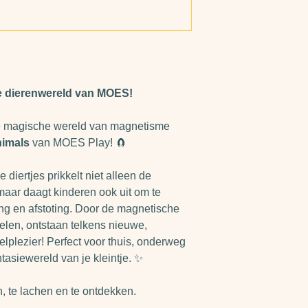
• Creativiteit e
• Samen spele
e dierenwereld van MOES!
de magische wereld van magnetisme
nimals
van MOES Play! 🧲
e diertjes prikkelt niet alleen de
 maar daagt kinderen ook uit om te
ng en afstoting. Door de magnetische
elen, ontstaan telkens nieuwe,
elplezier! Perfect voor thuis, onderweg
ntasiewereld van je kleintje. ✨
, te lachen en te ontdekken.