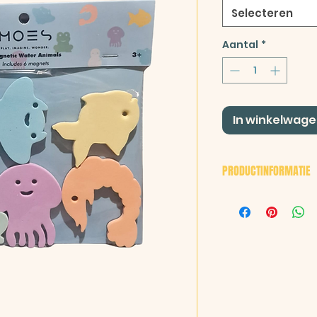
Selecteren
Aantal
*
In winkelwag
PRODUCTINFORMATIE
Inhoud: 6 magne
verschillende k
Materiaal: hoog
met ingebouw
Leeftijd: vanaf 3
Stimuleert:
• Hand-oogcoör
• Precisievaard
• Probleemopl