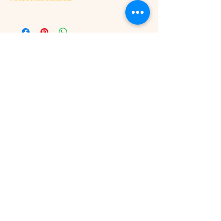
150 ml spuitkrijt
Gemaakt in Europa
DOWNLOADS
Kidywolf
Bavvic
POLICIES
Algemene voorwaarden
Privacybeleid
Verzenden en retourneren
LET'S MEET